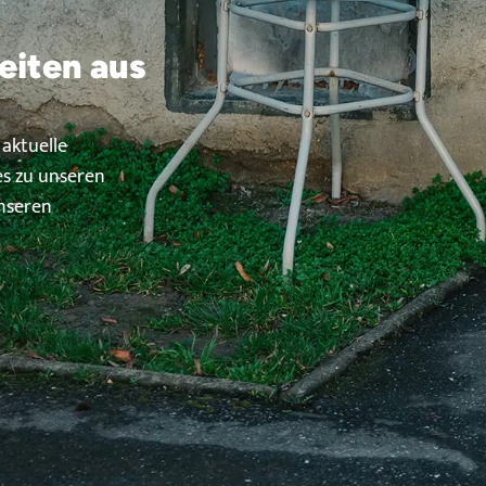
eiten aus
 aktuelle
s zu unseren
unseren