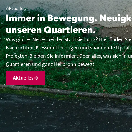
Aktuelles
Immer in Bewegung. Neuigk
unseren Quartieren.
Was gibt es Neues bei der Stadtsiedlung? Hier finden Sie
Nachrichten, Pressemitteilungen und spannende Update
Projekten. Bleiben Sie informiert über alles, was sich in 
Quartieren und ganz Heilbronn bewegt.
Aktuelles