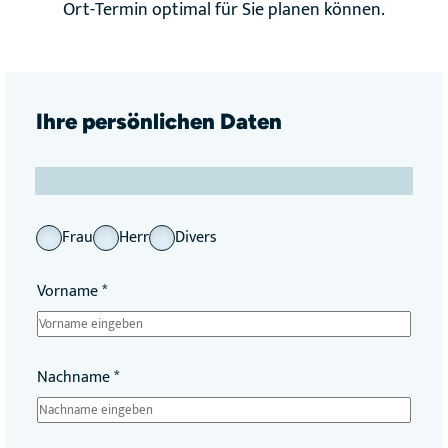
Ort-Termin optimal für Sie planen können.
Ihre persönlichen Daten
A
Frau
Herr
Divers
n
V
r
Vorname
*
o
e
r
d
n
e
a
*
Nachname
*
m
e
I