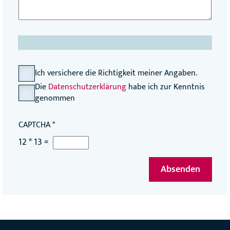
c
h
r
i
c
h
C
Ich versichere die Richtigkeit meiner Angaben.
t
h
Die
Datenschutzerklärung
habe ich zur Kenntnis
*
e
genommen
c
k
CAPTCHA
*
b
o
12
*
13
=
x
e
Absenden
s
*