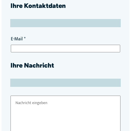
h
Ihre Kontaktdaten
r
e
E-Mail
*
Ihre Nachricht
I
h
r
e
N
a