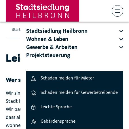
Stadtsiedlung Heilbronn
Startseite
Leichte Sprache
Wohnen & Leben
Gewerbe & Arbeiten
Projektsteuerung
Leichte Sprache
Schaden melden für Mieter
Wer sind wir?
Schaden melden für Gewerbetreibende
Wir sind die Stadtsiedlung Heilbronn. Wir gehören zur
Stadt Heilbronn.
Leichte Sprache
Wir bauen und vermieten Wohnungen. Wir möchten,
dass alle Menschen in Heilbronn gut und günstig
Gebärdensprache
wohnen können.